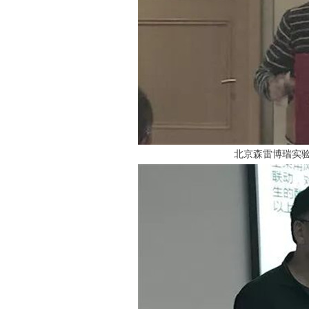
北京森雷博瑞实